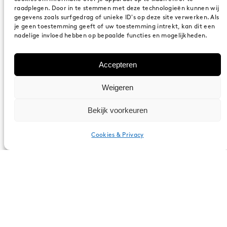
raadplegen. Door in te stemmen met deze technologieën kunnen wij
Locally sourced
gegevens zoals surfgedrag of unieke ID's op deze site verwerken. Als
je geen toestemming geeft of uw toestemming intrekt, kan dit een
nadelige invloed hebben op bepaalde functies en mogelijkheden.
We kiezen bewust voor lokale partners en
materialen waar mogelijk. Dit verkleint onze
Accepteren
ecologische voetafdruk, verkort
Weigeren
transportlijnen en versterkt de kwaliteit en
Bekijk voorkeuren
transparantie van onze projecten.
Cookies & Privacy
Nederlands